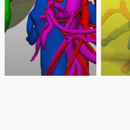
Hepatobiliar
Pediatría
Cirugía 3D de trasplante
Compl