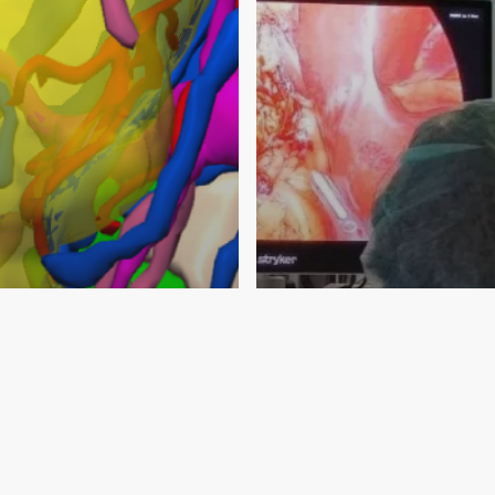
ejo tumor
Cirugía 3D