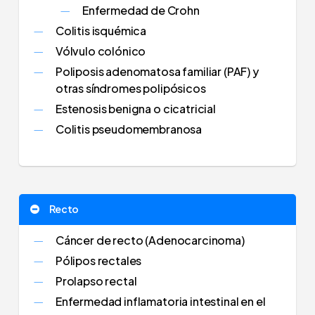
Enfermedad de Crohn
Colitis isquémica
Vólvulo colónico
Poliposis adenomatosa familiar (PAF) y
otras síndromes polipósicos
Estenosis benigna o cicatricial
Colitis pseudomembranosa
Recto
Cáncer de recto (Adenocarcinoma)
Pólipos rectales
Prolapso rectal
Enfermedad inflamatoria intestinal en el