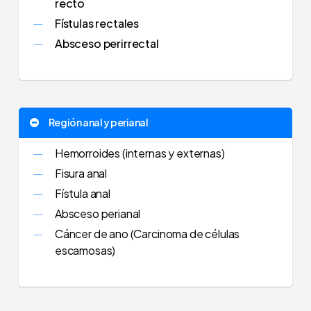
recto
Fístulas rectales
Absceso perirrectal
Región anal y perianal
Hemorroides (internas y externas)
Fisura anal
Fístula anal
Absceso perianal
Cáncer de ano (Carcinoma de células
escamosas)