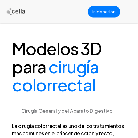
Skip
Men
to
Inicia sesión
main
content
Modelos 3D
para
cirugía
colorrectal
Cirugía General y del Aparato Digestivo
La cirugía colorrectal es uno de los tratamientos
más comunes en el cáncer de colon y recto,