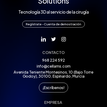
Solutions
Tecnología 3D al servicio de la cirugía
R
e
g
í
s
t
r
a
t
e
-
C
u
e
n
t
a
d
e
d
e
m
o
s
t
r
a
c
i
ó
n
CONTACTO
968 224 592
info@cellams.com
Avenida Teniente Montesinos, 10 (Bajo Torre
Godoy), 30100, Espinardo, Murcia
¡
E
s
c
r
í
b
e
n
o
s
!
EMPRESA