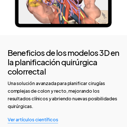
Beneficios de los modelos 3D en
la planificación quirúrgica
colorrectal
Una
solución
avanzada
para
planificar
cirugías
complejas
de
colon
y
recto,
mejorando
los
resultados
clínicos
y
abriendo
nuevas
posibilidades
quirúrgicas.
Ver artículos científicos