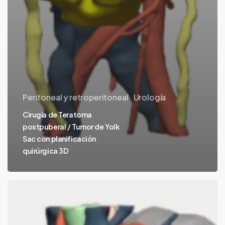
Peritoneal y retroperitoneal
Urología
Cirugía de Teratoma
postpuberal / Tumor de Yolk
Sac con planificación
quirúrgica 3D
Cirugía
de
tumor