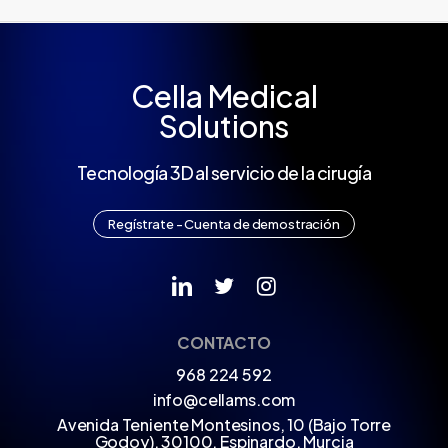
Cella Medical
Solutions
Tecnología 3D al servicio de la cirugía
R
e
g
í
s
t
r
a
t
e
-
C
u
e
n
t
a
d
e
d
e
m
o
s
t
r
a
c
i
ó
n
CONTACTO
968 224 592
info@cellams.com
Avenida Teniente Montesinos, 10 (Bajo Torre
Godoy), 30100, Espinardo, Murcia