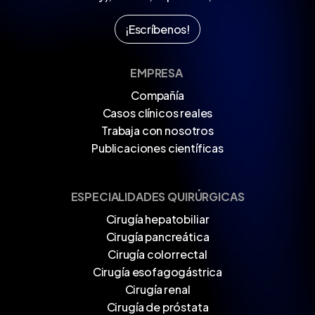
¡
E
s
c
r
í
b
e
n
o
s
!
EMPRESA
Compañía
Casos clínicos reales
Trabaja con nosotros
Publicaciones científicas
ESPECIALIDADES QUIRÚRGICAS
Cirugía hepatobiliar
Cirugía pancreática
Cirugía colorrectal
Cirugía esofagogástrica
Cirugía renal
Cirugía de próstata