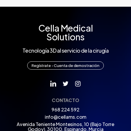
Cella Medical
Solutions
Tecnología 3D al servicio de la cirugía
R
e
g
í
s
t
r
a
t
e
-
C
u
e
n
t
a
d
e
d
e
m
o
s
t
r
a
c
i
ó
n
CONTACTO
968 224 592
info@cellams.com
Avenida Teniente Montesinos, 10 (Bajo Torre
Godoy), 30100, Espinardo, Murcia