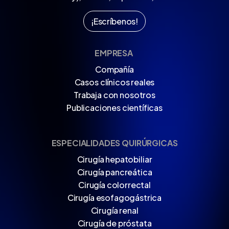
¡
E
s
c
r
í
b
e
n
o
s
!
EMPRESA
Compañía
Casos clínicos reales
Trabaja con nosotros
Publicaciones científicas
ESPECIALIDADES QUIRÚRGICAS
Cirugía hepatobiliar
Cirugía pancreática
Cirugía colorrectal
Cirugía esofagogástrica
Cirugía renal
Cirugía de próstata