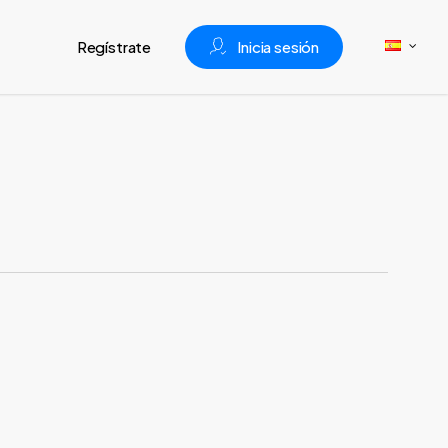
Regístrate
I
n
i
c
i
a
s
e
s
i
ó
n