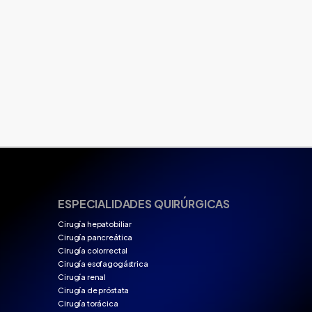
ESPECIALIDADES QUIRÚRGICAS
Cirugía hepatobiliar
Cirugía pancreática
e
Cirugía colorrectal
Cirugía esofagogástrica
Cirugía renal
Cirugía de próstata
Cirugía torácica